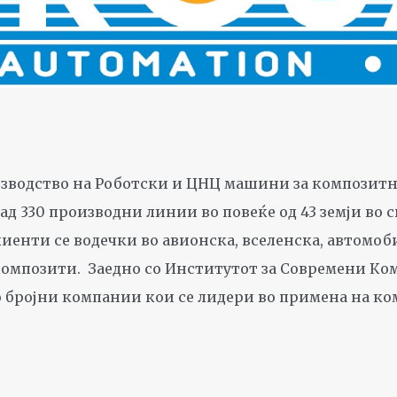
одство на Роботски и ЦНЦ машини за композитни прои
330 производни линии во повеќе од 43 земји во свет
лиенти се водечки во авионска, вселенска, автомо
композити. Заедно со Институтот за Современи Ко
о бројни компании кои се лидери во примена на ком