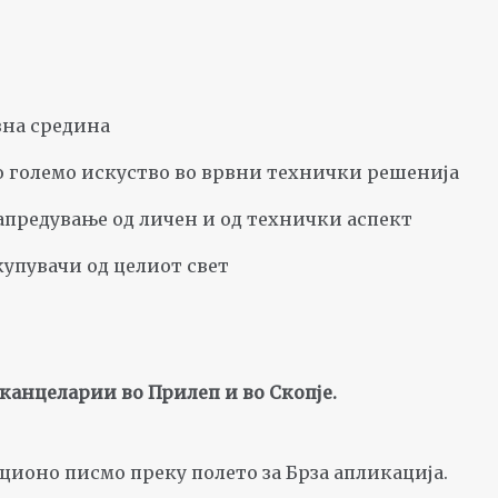
вна средина
 големо искуство во врвни технички решенија
предување од личен и од технички аспект
купувачи од целиот свет
канцеларии во Прилеп и во Скопје.
ционо писмо преку полето за Брза апликација.