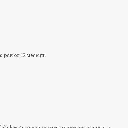
 рок од 12 месеци.
lelink – Инженер за зградна автоматизација