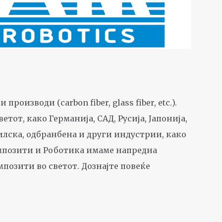
зводи (carbon fiber, glass fiber, etc.).
от, како Германија, САД, Русија, Јапонија,
билска, одбранбена и други индустрии, како
мпозити и Роботика имаме напредна
позити во светот. Дознајте повеќе