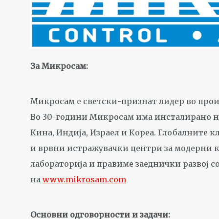
За Микросам:
Микросам е светски-признат лидер во произв
Во 30-години Микросам има инсталирано над 
Кина, Индија, Израел и Кореа. Глобалните к
и врвни истражувачки центри за модерни 
лабораторија и правиме заеднички развој с
на
www.mikrosam.com
Основни одговорности и задачи: