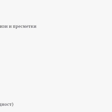
лизи и пресметки
дност)