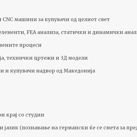
и CNC машини за купувачи од целиот свет
елементи, FEA анализа, статички и динамички ана
вените процеси
ја, технички цртежи и 3Д модели
и и купувачи надвор од Македонија
 крај со студии
 јазик (познавање на германски ќе се смета за пре