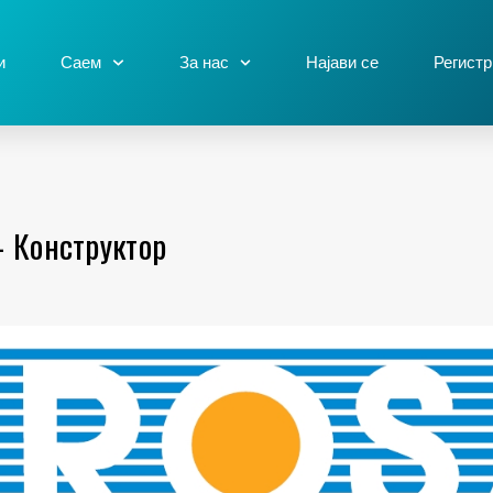
и
Саем
За нас
Најави се
Регистр
 Конструктор