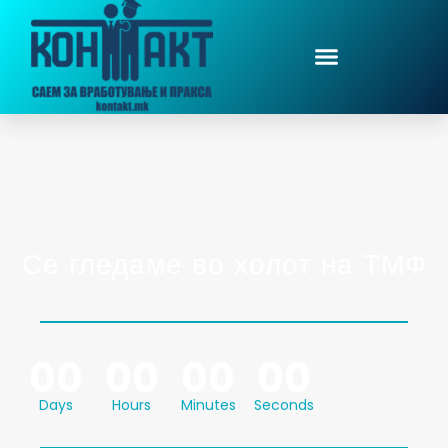
Се гледаме во холот на ТМФ
00
00
00
00
Days
Hours
Minutes
Seconds