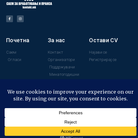
Почетна
За нас
Остави CV
Саем
Контакт
Најави се
Огласи
Организатори
Регистрирај се
Поддржувачи
Минатогодишни
учесници
© All rights reserved