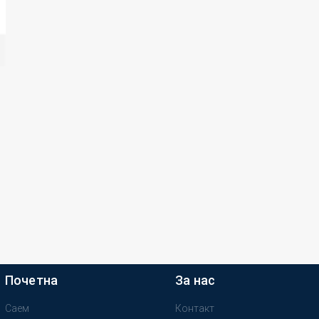
Почетна
За нас
Саем
Контакт