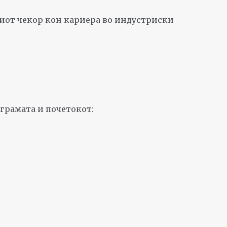
виот чекор кон кариера во индустриски
грамата и почетокот: