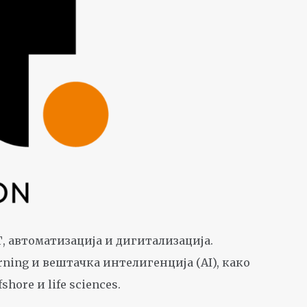
, автоматизација и дигитализација.
arning и вештачка интелигенција (AI), како
hore и life sciences.