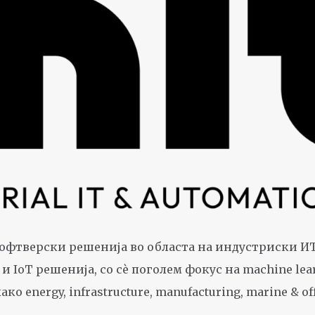
 софтверски решенија во областа на индустриски ИТ
e и IoT решенија, со сè поголем фокус на machine le
energy, infrastructure, manufacturing, marine & offs