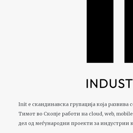
Init е скандинавска групација која развива
Тимот во Скопје работи на cloud, web, mobil
дел од меѓународни проекти за индустрии како 