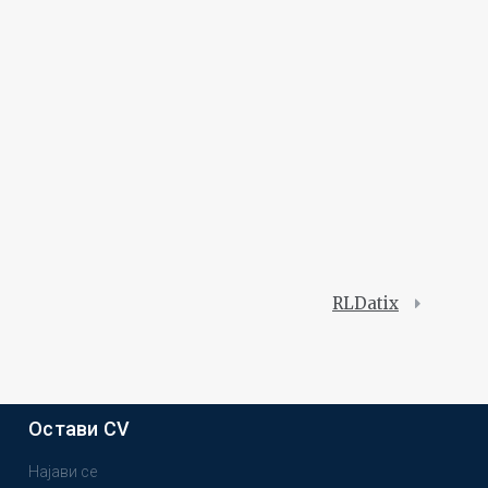
RLDatix
Остави CV
Најави се