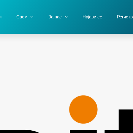
и
Саем
За нас
Најави се
Регистр