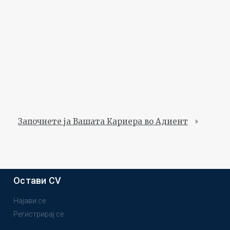
Започнете ја Вашата Кариера во Адиент
Остави CV
Најави се
Регистрирај се