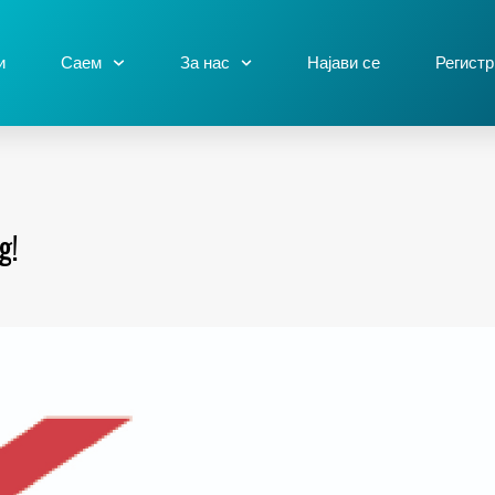
и
Саем
За нас
Најави се
Регистр
g!