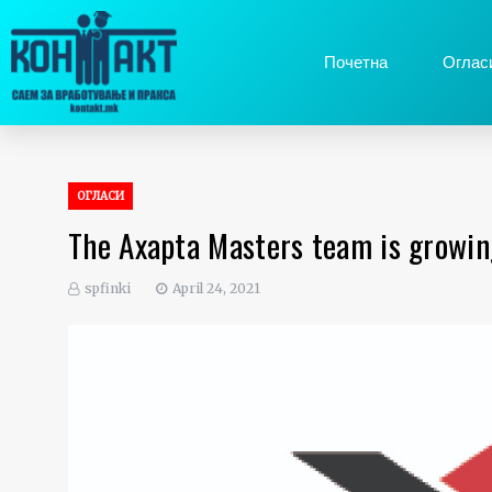
Почетна
Оглас
ОГЛАСИ
The Axapta Masters team is growin
spfinki
April 24, 2021