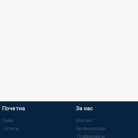
Почетна
За нас
Саем
Контакт
Огласи
Организатори
Поддржувачи