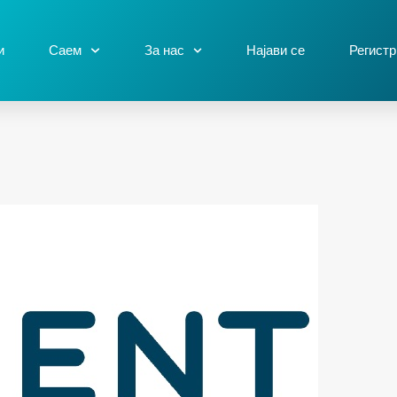
и
Саем
За нас
Најави се
Регистр