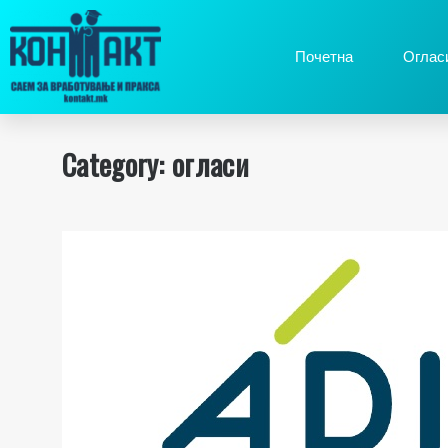
Почетна
Оглас
Category:
огласи