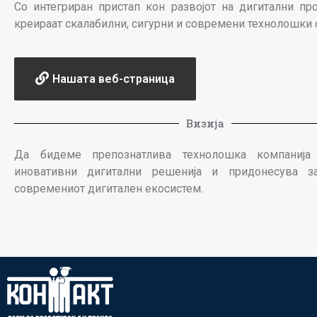
Со интегриран пристап кон развојот на дигитални пр
креираат скалабилни, сигурни и современи технолошки 
Нашата веб-страница
Визија
Да бидеме препознатлива технолошка компанија 
иновативни дигитални решенија и придонесува з
современиот дигитален екосистем.