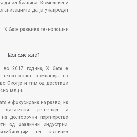
води за бизниси. Компанијата
ганизациите да ја унапредат
 – X Gate развива технолошки
Кои сме ние?
 во 2017 година, X Gate е
а технолошка компанија со
во Скопје и тим од десетици
сионалци.
та е фокусирана на развој на
и дигитални решенија и
 на долгорочни партнерства
ти од различни индустрии.
омбинација на техничка