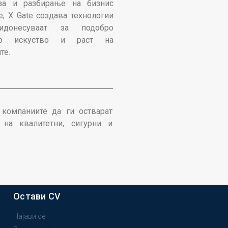
иза и разбирање на бизнис
е, X Gate создава технологии
идонесуваат за подобро
лно искуство и раст на
те.
компаниите да ги остварат
 на квалитетни, сигурни и
Остави CV
Најави се