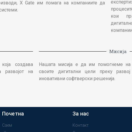
експерт
оизводи, X Gate им помага на компаниите да
процесит
системи.
кои пр
дигита
компании
Мисија
која создава
Нашата мисија е да им помогнеме на 
а развојот на
своите дигитални цели преку развој
иновативни софтверски решенија.
Почетна
За нас
Саем
Контакт