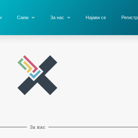
и
Саем
За нас
Најави се
Регистр
За нас