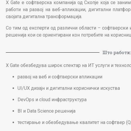
X Gate е софтверска компанија од Скопје која се зани
работи на развој на веб-апликации, дигитални платфо
својата дигитална трансформација.
Со тим од експерти од различни области – софтверски 
решенија кои се ориентирани кон потребите на корисни
Што работи
X Gate обезбедува широк спектар на ИТ услуги и технол
развој на веб и софтверски апликации
UI/UX дизајн и дигитални кориснички искуства
DevOps и cloud инфраструктура
BI и Data Science решенија
тестирање и обезбедување квалитет на софтвер (Q