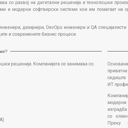
мава со развој на дигитални решенија и технолошки произ
рми и модерни софтверски системи кои им помагаат на ор
инженери, дизајнери, DevOps инженери и QA специјалисти
ците и современите бизнис процеси.
ме?
ошки решенија. Компанијата се занимава со:
Основана
приватн
седиште 
ИТ профе
Компанија
модерн
изградба
со клиен
A)
Преку к