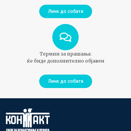
Линк до собата
Термин за прашања:
ќе биде дополнително објавен
Линк до собата