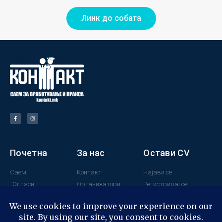
Линк до собата
Почетна
За нас
Остави CV
Саем
Контакт
Најави се
Огласи
Организатори
Регистрирај се
Поддржувачи
Минатогодишни
учесници