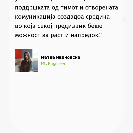
поддршката од тимот и отворената
комуникација создадоа средина
во која секој предизвик беше
можност за раст и напредок.“
Матеа Ивановска
ML Engineer