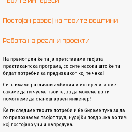
твоите интереси
Постојан развој на твоите вештини
Работа на реални проекти
На првиот ден ќе ти ја претставиме твојата
практикантска програма, со сите насоки што ќе ти
бидат потребни за предизвикот кој те чека!
Сите имаме различни амбиции и интереси, а ние
сакаме да ги чуеме твоите, за да можеме да ти
помогнеме да станеш врвен инженер!
Ќе ги следиме твоите потреби и ќе бидеме тука за да
го препознаеме твојот труд, нудејќи поддршка во тим
кој постојано учи и напредува.