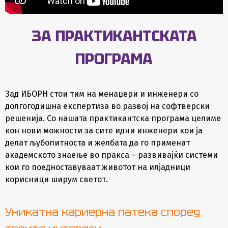
ЗА ПРАКТИКАНТСКАТА
ПРОГРАМА
Зад ИБОРН стои тим на менаџери и инженери со
долгогодишна експертиза во развој на софтверски
решенија. Со нашата практикантска програма целиме
кон нови можности за сите идни инженери кои ја
делат љубопитноста и желбата да го применат
академското знаење во пракса – развивајќи системи
кои го поедноставуваат животот на илјадници
корисници ширум светот.
Уникатна кариерна патека според