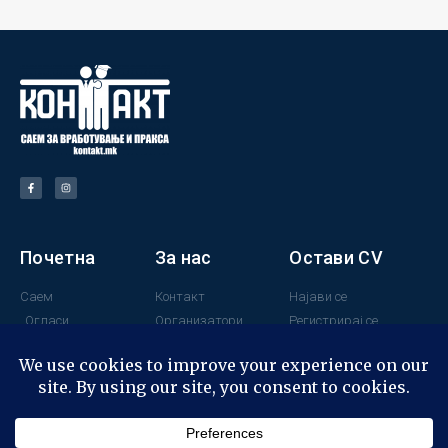
Почетна
За нас
Остави CV
Саем
Контакт
Најави се
Огласи
Организатори
Регистрирај се
Поддржувачи
Минатогодишни
учесници