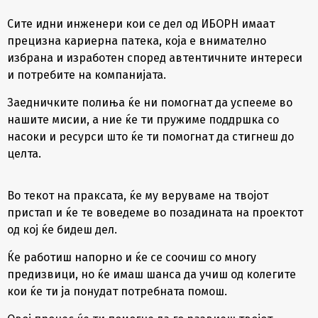
Сите идни инженери кои се дел од ИБОРН имаат
прецизна кариерна патека, која е внимателно
избрана и изработен според автентичните интереси
и потребите на компанијата.
Заедничките полиња ќе ни помогнат да успееме во
нашите мисии, а ние ќе ти пружиме поддршка со
насоки и ресурси што ќе ти помогнат да стигнеш до
целта.
Во текот на праксата, ќе му веруваме на твојот
пристап и ќе те воведеме во позадината на проектот
од кој ќе бидеш дел.
Ќе работиш напорно и ќе се соочиш со многу
предизвици, но ќе имаш шанса да учиш од колегите
кои ќе ти ја понудат потребната помош.