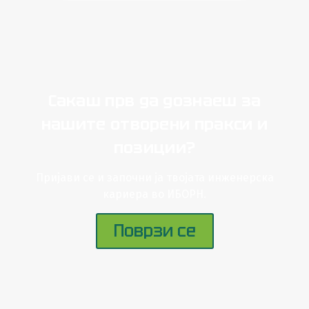
Сакаш прв да дознаеш за
нашите отворени пракси и
позиции?
Пријави се и започни ја твојата инженерска
кариера во ИБОРН.
Поврзи се