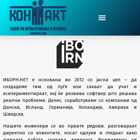
ИБОРН.НЕТ е основана во 2012 со јасна цел – да
создадеме тим од луѓе кои сакаат да учат и
ескпериментираат, кој ќе развива софтвер што решава
реални проблеми. Денес, соработуваме со компании од
Данска, Исланд, Германија, Холандија, Америка и
Шведска.
Нашите инженери се во првите редови, разговараат
директно со клиентите, носат одлуки и гледаат како
нивната работа создава вредност. Внимателно ги