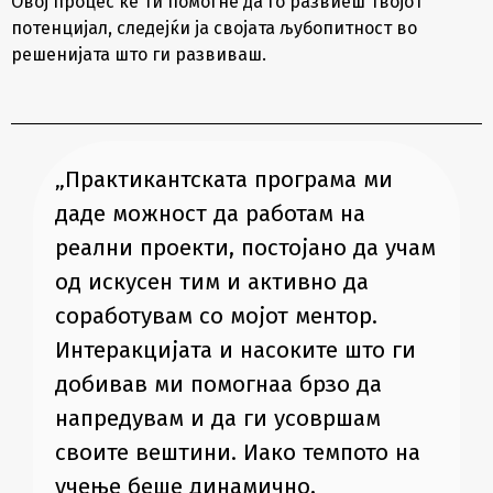
Овој процес ќе ти помогне да го развиеш твојот
потенцијал, следејќи ја својата љубопитност во
решенијата што ги развиваш.
„Практикантската програма ми
даде можност да работам на
реални проекти, постојано да учам
од искусен тим и активно да
соработувам со мојот ментор.
Интеракцијата и насоките што ги
добивав ми помогнаа брзо да
напредувам и да ги усовршам
своите вештини. Иако темпото на
учење беше динамично,