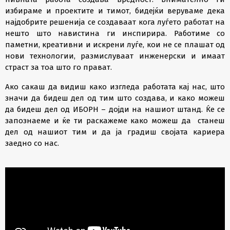
избираме и проектите и тимот, бидејќи веруваме дека
најдобрите решенија се создаваат кога луѓето работат на
нешто што навистина ги инспирира. Работиме со
паметни, креативни и искрени луѓе, кои не се плашат од
нови технологии, размислуваат инженерски и имаат
страст за тоа што го прават.
Ако сакаш да видиш како изгледа работата кај нас, што
значи да бидеш дел од тим што создава, и како можеш
да бидеш дел од ИБОРН – дојди на нашиот штанд. Ќе се
запознаеме и ќе ти раскажеме како можеш да станеш
дел од нашиот тим и да ја градиш својата кариера
заедно со нас.