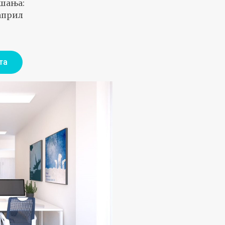
шања:
април
та