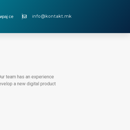
info@kontakt.mk
ирај се
Our team has an experience
evelop a new digital product