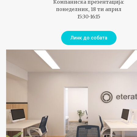
Компаниска презентација:
понеделник, 18 ти април
15:30-16:15
Линк до собата