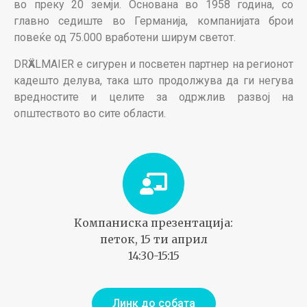
во преку 20 земји. Основана во 1958 година, со
главно
седиште во Германија, компанијата брои
повеќе од 75.000 вработени ширум светот.
DRӒXLMAIER е сигурен и посветен партнер на регионот
кадешто делува, така што
продолжува да ги негува
вредностите и целите за одржлив развој на
општеството
во сите области.
Компаниска презентација:
петок, 15 ти април
14:30-15:15
Линк до собата