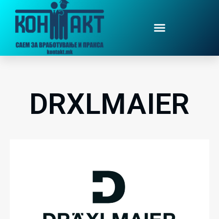
DRӒXLMAIER