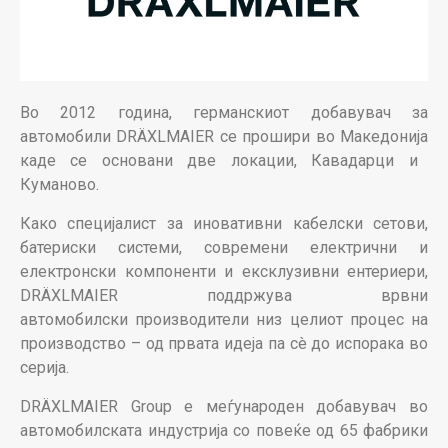
Во 2012 година, германскиот добавувач за
автомобили DRÄXLMAIER се прошири во Македонија
каде се основани две локации, Кавадарци и
Куманово.
Како специјалист за
иновативни кабелски сетови,
батериски системи, современи електрични и
електронски
компоненти и ексклузивни ентериери,
DRÄXLMAIER поддржува врвни
автомобилски
производители
низ целиот процес на
производство – од
првата идеја па сè до испорака во
серија.
DRÄXLMAIER Group e меѓународен добавувач во
автомобилската индустрија со
повеќе од 65 фабрики