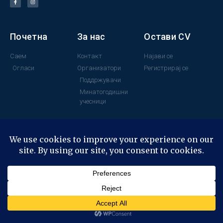
Почетна
За нас
Остави CV
Саем
Контакт
Најави се
Огласи
Организатори
Регистрирај се
Поддржувачи
Минатогодишни
учесници
© All rights reserved