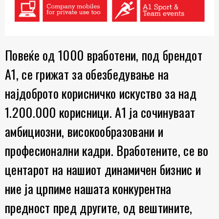
Повеќе од 1000 вработени, под брендот
А1, се грижат за обезбедување на
најдоброто корисничко искуство за над
1.200.000 корисници.
А1 ја сочинуваат
амбициозни, високообразовани и
професионални кадри.
Вработените, се во
центарот на нашиот динамичен бизнис и
ние ја црпиме нашата конкурентна
предност пред другите, од вештините,