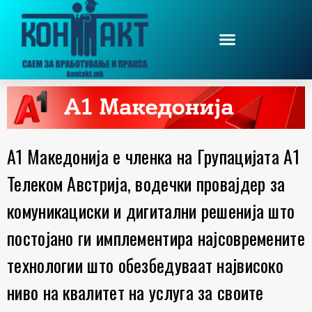
А1 Македонија е членка на Групацијата А1
Телеком Австрија, водечки провајдер за
комуникациски и дигитални решенија што
постојано ги имплементира најсовремените
технологии што обезбедуваат највисоко
ниво на квалитет на услуга за своите