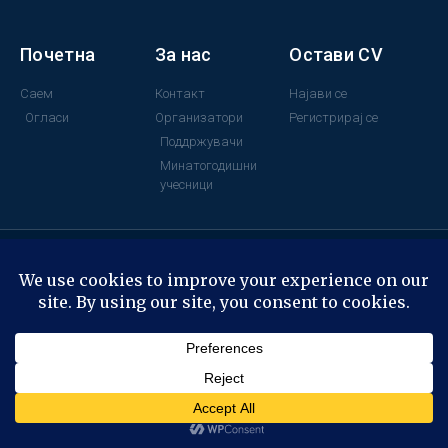
Почетна
За нас
Остави CV
Саем
Контакт
Најави се
Огласи
Организатори
Регистрирај се
Поддржувачи
Минатогодишни
учесници
© All rights reserved